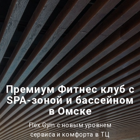
Премиум Фитнес клуб с
SPA-зоной и бассейном
в Омске
Flex Gym с новым уровнем
сервиса и комфорта в ТЦ
Терминал
Успей забронировать абонемент